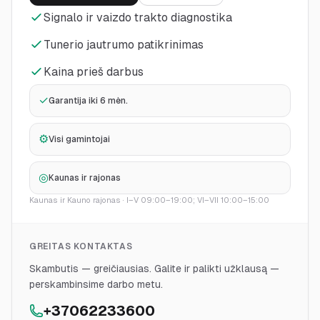
Signalo ir vaizdo trakto diagnostika
Tunerio jautrumo patikrinimas
Kaina prieš darbus
✓
Garantija iki 6 mėn.
⚙
Visi gamintojai
◎
Kaunas ir rajonas
Kaunas ir Kauno rajonas
·
I–V 09:00–19:00; VI–VII 10:00–15:00
GREITAS KONTAKTAS
Skambutis — greičiausias. Galite ir palikti užklausą —
perskambinsime darbo metu.
+37062233600