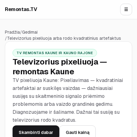
Remontas.TV
☰
Atida
Pradžia
/
Gedimai
/
Televizorius pixeliuoja arba rodo kvadratinius artefaktus
TV REMONTAS KAUNE IR KAUNO RAJONE
Televizorius pixeliuoja —
remontas Kaune
TV pixeliuoja Kaune: Pixeliavimas — kvadratiniai
artefaktai ar suskilęs vaizdas — dažniausiai
susijęs su skaitmeninio signalo priėmimo
problemomis arba vaizdo grandinės gedimu.
Diagnozuojame ir šaliname. Dažnai tai susiję su
televizorius rodo kvadratus.
Skambinti dabar
Gauti kainą