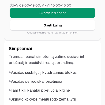
I–V 09:00–19:00; VI–VII 10:00–15:00
Skambinti dabar
Gauti kainą
Atsakome darbo metu · garantija
iki 6 mėn.
Simptomai
Trumpai: pagal simptomą galime susiaurinti
priežastį ir pasiūlyti realų sprendimą.
Vaizdas suskilęs į kvadratinius blokus
Vaizdas periodiškai pixeliuoja
Tam tikri kanalai pixeliuoja, kiti ne
Signalo kokybė meniu rodo žemą lygį